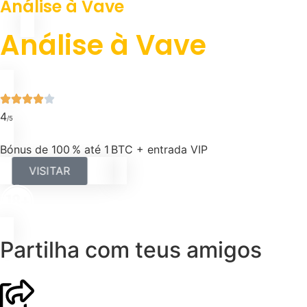
Análise à Vave
Análise à Vave
4
/5
Bónus de 100 % até 1 BTC + entrada VIP
VISITAR
Partilha com teus amigos