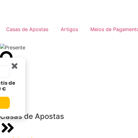
Casas de Apostas
Artigos
Meios de Pagament
✖
tis de
0 €
Casas de Apostas